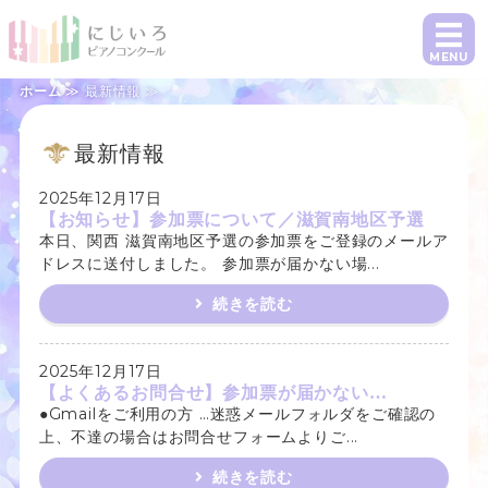
にじいろピアノコンクール｜課題曲1曲で
MENU
ホーム
≫ 最新情報 ≫
ホーム
最新情報
概要・参加要項・課題曲
2025年12月17日
日程・お申し込み
【お知らせ】参加票について／滋賀南地区予選
本日、関西 滋賀南地区予選の参加票をご登録のメールア
指導者の方へ
ドレスに送付しました。 参加票が届かない場...
続きを読む
よくあるご質問・お問い合わせ
2025年12月17日
【よくあるお問合せ】参加票が届かない…
●Gmailをご利用の方 …迷惑メールフォルダをご確認の
上、不達の場合はお問合せフォームよりご...
続きを読む