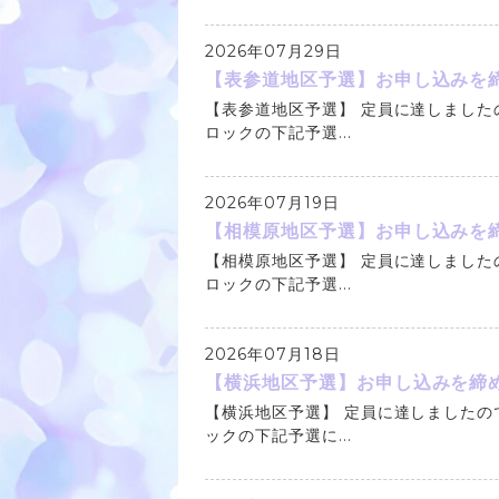
2026年07月29日
【表参道地区予選】お申し込みを
【表参道地区予選】 定員に達しました
ロックの下記予選...
2026年07月19日
【相模原地区予選】お申し込みを
【相模原地区予選】 定員に達しました
ロックの下記予選...
2026年07月18日
【横浜地区予選】お申し込みを締
【横浜地区予選】 定員に達しましたの
ックの下記予選に...