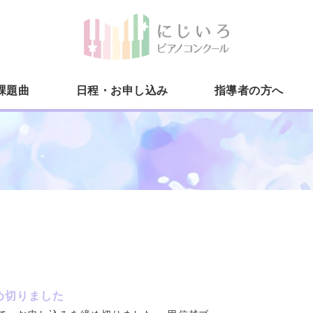
にじい
課題曲
日程・お申し込み
指導者の方へ
め切りました