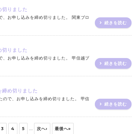
め切りました
で、お申し込みを締め切りました。 関東ブロ
続きを読む
め切りました
で、お申し込みを締め切りました。 甲信越ブ
続きを読む
を締め切りました
たので、お申し込みを締め切りました。 甲信
続きを読む
…
3
4
5
次へ›
最後へ»