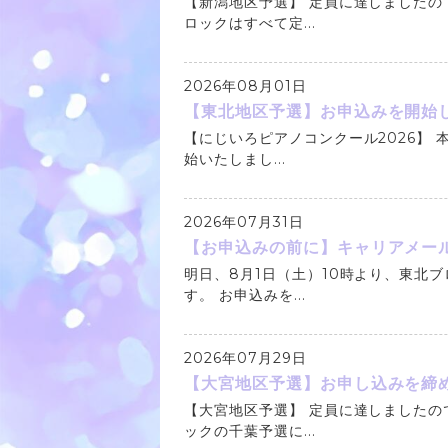
【新潟地区予選】 定員に達しましたの
ロックはすべて定...
2026年08月01日
【東北地区予選】お申込みを開始
【にじいろピアノコンクール2026】 
始いたしまし...
2026年07月31日
【お申込みの前に】キャリアメール
明日、8月1日（土）10時より、東北
す。 お申込みを...
2026年07月29日
【大宮地区予選】お申し込みを締
【大宮地区予選】 定員に達しましたの
ックの千葉予選に...