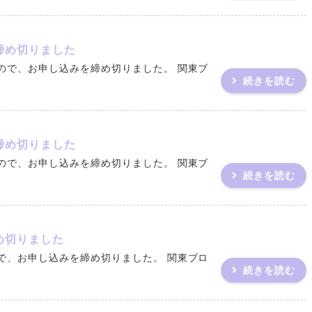
締め切りました
ので、お申し込みを締め切りました。 関東ブ
続きを読む
締め切りました
ので、お申し込みを締め切りました。 関東ブ
続きを読む
め切りました
で、お申し込みを締め切りました。 関東ブロ
続きを読む