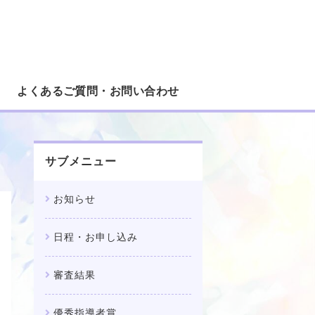
ろピアノコンクール｜課題曲1曲で参加
よくあるご質問・お問い合わせ
サブメニュー
お知らせ
日程・お申し込み
審査結果
優秀指導者賞