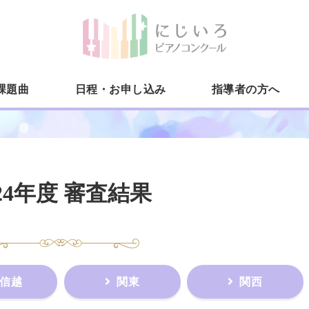
にじい
課題曲
日程・お申し込み
指導者の方へ
024年度 審査結果
信越
関東
関西