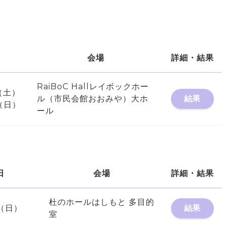
会場
詳細・結果
RaiBoC Hallレイボックホー
7（土）
ル（市民会館おおみや）大ホ
結果
（日）
ール
日
会場
詳細・結果
杜のホールはしもと 多目的
2（日）
結果
室