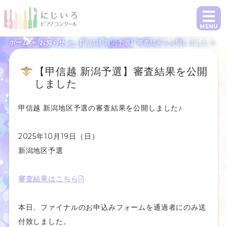
にじいろピアノコンクール｜課題曲1曲で
MENU
ホーム
≫
お知らせ
≫ 【甲信越 新潟予選】審査結果を公開しました ≫
ホーム
【甲信越 新潟予選】審査結果を公開
概要・参加要項・課題曲
しました
日程・お申し込み
甲信越 新潟地区予選の審査結果を公開しました♪
指導者の方へ
2025年10月19日（日）
よくあるご質問・お問い合わせ
新潟地区予選
審査結果はこちら
本日、ファイナルのお申込みフォームを通過者にのみ送
付致しました。